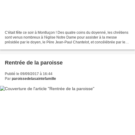
C'était fête ce soir à Montluçon ! Des quatre coins du doyenné, les chrétiens
sont venus nombreux à l'église Notre Dame pour assister à la messe
présidée par le doyen, le Père Jean-Paul Chantelot, et concélébrée par les
prêtres de Montluçon et des paroisses...
Rentrée de la paroisse
Publié le 09/09/2017 à 16:44
Par
paroissedelasaintefamille