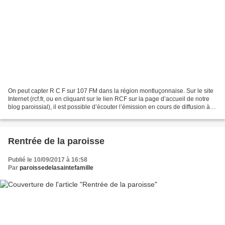
On peut capter R C F sur 107 FM dans la région montluçonnaise. Sur le site
Internet (rcf.fr, ou en cliquant sur le lien RCF sur la page d’accueil de notre
blog paroissial), il est possible d’écouter l’émission en cours de diffusion à la
radio : « vous...
Rentrée de la paroisse
Publié le 10/09/2017 à 16:58
Par
paroissedelasaintefamille