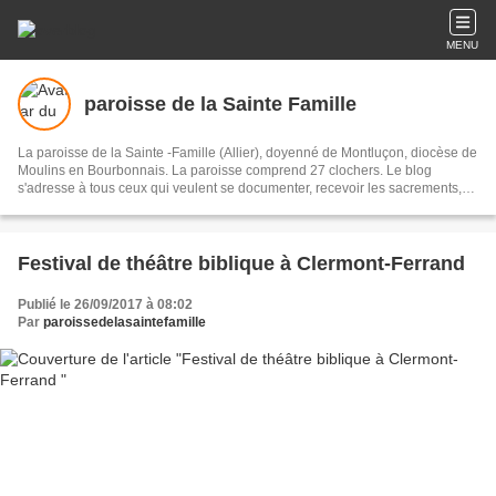
MENU
paroisse de la Sainte Famille
La paroisse de la Sainte -Famille (Allier), doyenné de Montluçon, diocèse de
Moulins en Bourbonnais. La paroisse comprend 27 clochers. Le blog
s'adresse à tous ceux qui veulent se documenter, recevoir les sacrements,
prier, approfondir leur foi, échanger, lire le journal paroissial, communiquer,
se former et s'informer, s'ouvrir sur le monde extérieur ou s'interrogent et font
preuve de curiosité.
Festival de théâtre biblique à Clermont-Ferrand
Publié le 26/09/2017 à 08:02
Par
paroissedelasaintefamille