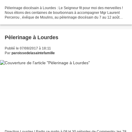
Pèlerinage diocésain à Lourdes : Le Seigneur fit pour moi des merveilles !
Nous étions des centaines de bourbonnais à accompagner Mgr Laurent
Percerou , évêque de Moulins, au pèlerinage diocésain du 7 au 12 août
2017. Beaucoup de jeunes de collèges et...
Pèlerinage à Lourdes
Publié le 07/08/2017 à 18:11
Par
paroissedelasaintefamille
Direction Lourdes ! Partis ce matin à 08 H 30 pétantes de Commentry, les 78