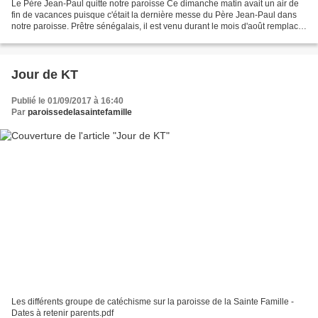
Le Père Jean-Paul quitte notre paroisse Ce dimanche matin avait un air de
fin de vacances puisque c'était la dernière messe du Père Jean-Paul dans
notre paroisse. Prêtre sénégalais, il est venu durant le mois d'août remplacer
le Père Broult afin qu'il...
Jour de KT
Publié le 01/09/2017 à 16:40
Par
paroissedelasaintefamille
Les différents groupe de catéchisme sur la paroisse de la Sainte Famille -
Dates à retenir parents.pdf