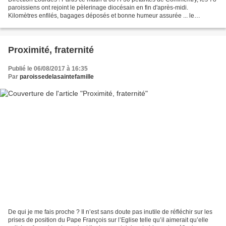
paroissiens ont rejoint le pèlerinage diocésain en fin d'après-midi.
Kilomètres enfilés, bagages déposés et bonne humeur assurée ... le
pèlerinage a bien commencé ! Ils auront...
Proximité, fraternité
Publié le 06/08/2017 à 16:35
Par
paroissedelasaintefamille
De qui je me fais proche ? Il n’est sans doute pas inutile de réfléchir sur les
prises de position du Pape François sur l’Eglise telle qu’il aimerait qu’elle