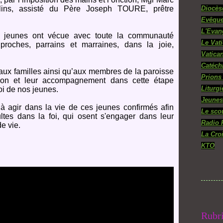
ns, assisté du Père Joseph TOURE, prêtre
Diocès
Evêque
L'Evan
eunes ont vécue avec toute la communauté
Le Vat
 proches, parrains et marraines, dans la joie,
Vatica
Catéch
x familles ainsi qu’aux membres de la paroisse
Prions
tion et leur accompagnement dans cette étape
Liturgi
i de nos jeunes.
Jeunes
 agir dans la vie de ces jeunes confirmés afin
Le sco
ultes dans la foi, qui osent s'engager dans leur
Radio 
de vie.
La Cro
KTO
Rubr