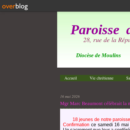
Paroisse 
28, rue de la Ré
Diocèse de Moulins
Accueil
Vie chrétienne
Sa
16 mai 2026
Mgr Marc Beaumont célèbrait la 
18 jeunes de notre paroisse de
Confirmation
ce samedi 16 mai 
Un sacrement que leur a conféré,