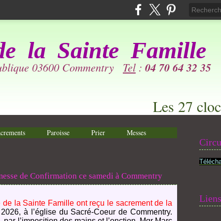
de la
Sainte Famille
publique 03600 Commentry
Tel
:
04 70 64 32 35
Les 27 cloc
crements
Paroisse
Prier
Messes
Circu
Télécha
messe de Confirmation ce samedi à Commentry
Lien
 la Sainte Famille ont reçu le sacrement de la
2026, à l’église du Sacré-Coeur de Commentry.
 par l’imposition des mains et l’onction, Mgr Marc