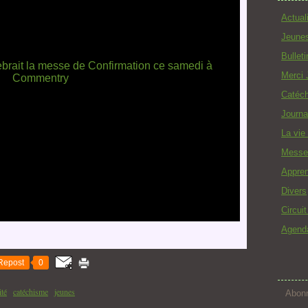
Actual
Jeune
Bullet
Merci 
Catéc
Journa
La vie
Messe
Appren
Divers
Circui
Agend
Repost
0
ité
catéchisme
jeunes
Abonn