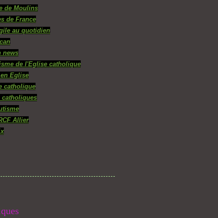
e de Moulins
s de France
gile au quotidien
ican
n news
isme de l'Eglise catholique
 en Eglise
e catholique
 catholiques
utisme
RCF Allier
ix
iques