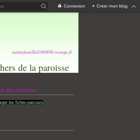
Connexion
+
Créer mon blog
saintefamille03600@orange.fr
hers de la paroisse
it des clochers
rger les fiches-parcours
s