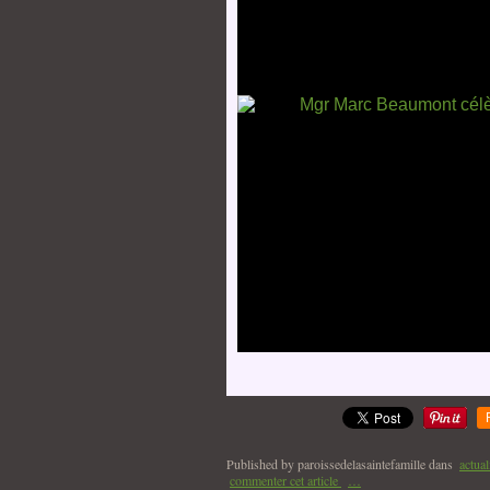
Published by paroissedelasaintefamille
dans
actual
commenter cet article
…