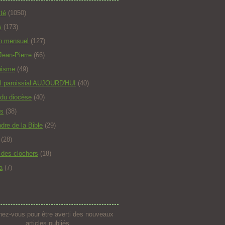
ité
(1050)
s
(173)
in mensuel
(127)
Jean-Pierre
(66)
hisme
(49)
l paroissial AUJOURD'HUI
(40)
 du diocèse
(40)
s
(38)
dre de la Bible
(29)
(28)
t des clochers
(18)
a
(7)
ez-vous pour être averti des nouveaux
articles publiés.