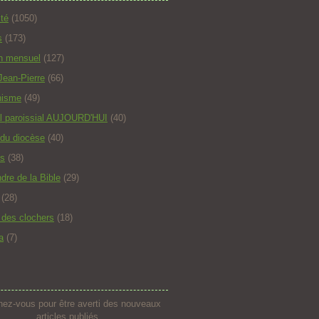
ité
(1050)
s
(173)
in mensuel
(127)
Jean-Pierre
(66)
hisme
(49)
l paroissial AUJOURD'HUI
(40)
 du diocèse
(40)
s
(38)
dre de la Bible
(29)
(28)
t des clochers
(18)
a
(7)
ez-vous pour être averti des nouveaux
articles publiés.