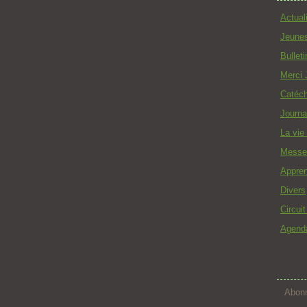
Actual
Jeune
Bullet
Merci 
Catéc
Journa
La vie
Messe
Appren
Divers
Circui
Agend
Abonn