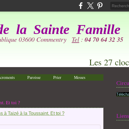
de la
Sainte Famille
publique 03600 Commentry
Tel
:
04 70 64 32 35
Les 27 cloc
crements
Paroisse
Prier
Messes
Circu
Télécha
t. Et toi ?
Lien