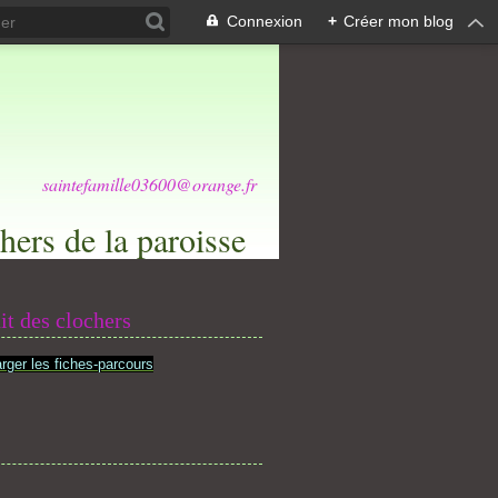
Connexion
+
Créer mon blog
saintefamille03600@orange.fr
hers de la paroisse
it des clochers
rger les fiches-parcours
s