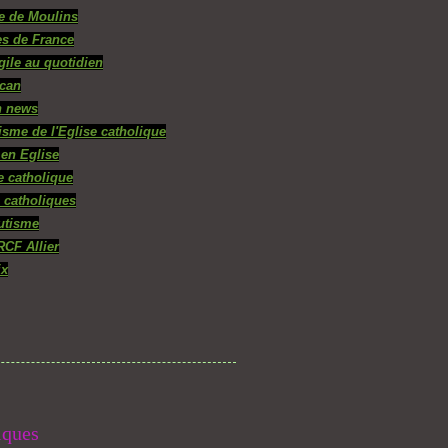
e de Moulins
s de France
gile au quotidien
ican
n news
isme de l'Eglise catholique
 en Eglise
e catholique
 catholiques
utisme
RCF Allier
ix
iques