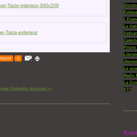
Diocès
yer-Taize-interieur-300x209
Evêque
L'Evan
Le Vat
er-Taize-exterieur
Vatica
Catéch
Prions
Liturgi
Repost
0
Jeunes
Le sco
s
Radio 
La Cro
hique
Ordination diaconale >>
KTO
Rubr