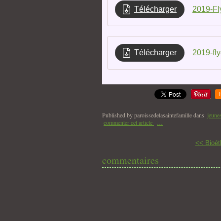
Télécharger
2019-Fl
Télécharger
2019-fly
Published by paroissedelasaintefamille
dans
jeune
commenter cet article
…
<< Bioét
commentaires