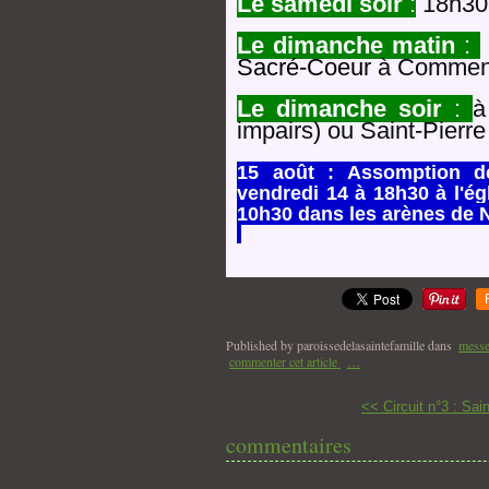
Le samedi soir
:
18h30 
Le dimanche matin
:
Sacré-Coeur
à Commen
Le dimanche soir
:
à
impairs) ou Saint-Pierre
15 août : Assomption de
vendredi 14 à 18h30 à l'ég
10h30 dans les arènes de N
Published by paroissedelasaintefamille
dans
mess
commenter cet article
…
<< Circuit n°3 : Sain
commentaires