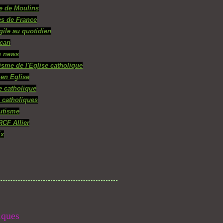
e de Moulins
s de France
gile au quotidien
ican
n news
isme de l'Eglise catholique
 en Eglise
e catholique
 catholiques
utisme
RCF Allier
ix
iques