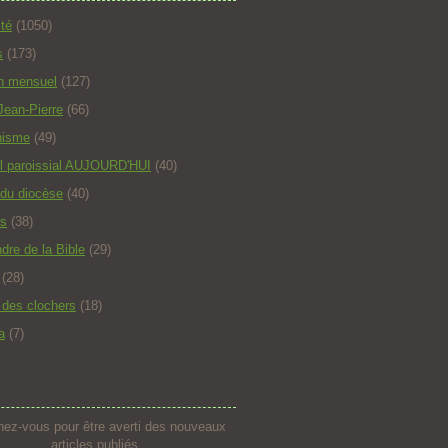
ité
(1050)
s
(173)
in mensuel
(127)
Jean-Pierre
(66)
hisme
(49)
l paroissial AUJOURD'HUI
(40)
 du diocèse
(40)
s
(38)
dre de la Bible
(29)
(28)
t des clochers
(18)
a
(7)
ez-vous pour être averti des nouveaux
articles publiés.