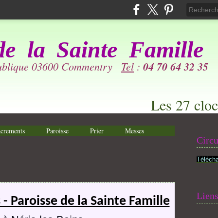
de la
Sainte Famille
publique 03600 Commentry
Tel
:
04 70 64 32 35
Les 27 cloc
crements
Paroisse
Prier
Messes
Circu
Télécha
Lien
- Paroisse de la Sainte Famille