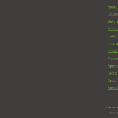
Actual
Jeune
Bullet
Merci 
Catéc
Journa
La vie
Messe
Appren
Divers
Circui
Agend
Abonn