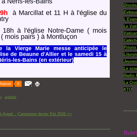
à Néris-les-Bains
Diocès
9h
à Marcillat et 11 H à
l'église du
Evêque
try
L'Evan
Le Vat
 18h à l'église Notre-Dame ( mois
Vatica
 ( mois pairs ) à Montluçon
Catéch
*************
Prions
 la Vierge Marie messe anticipée le
lise de Beaune d'Allier et le samedi 15 à
Liturgi
éris-les-Bains (en extérieur)
Jeunes
Le sco
Radio 
La Cro
Repost
0
KTO
es
actualité
t-Angel...
Campagne denier Eté 2026 >>
Rubr