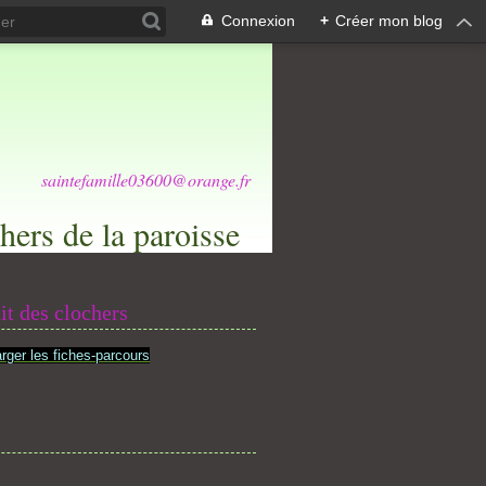
Connexion
+
Créer mon blog
saintefamille03600@orange.fr
hers de la paroisse
it des clochers
rger les fiches-parcours
s